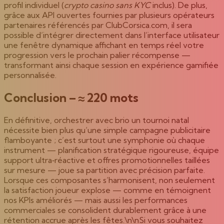
profil individuel (
crypto casino sans KYC
inclus). De plus,
grâce aux API ouvertes fournies par plusieurs opérateurs
partenaires référencés par ClubCorsica.com, il sera
possible d’intégrer directement dans l’interface utilisateur
une fenêtre dynamique affichant en temps réel votre
progression vers le prochain palier récompense —
transformant ainsi chaque session en expérience gamifiée
personnalisée.
Conclusion – ≈ 220 mots
En définitive, orchestrer avec brio un tournoi natal
nécessite bien plus qu’une simple campagne publicitaire
flamboyante ; c’est surtout une symphonie où chaque
instrument — planification stratégique rigoureuse, équipe
support ultra‑réactive et offres promotionnelles taillées
sur mesure — joue sa partition avec précision parfaite.
Lorsque ces composantes s’harmonisent, non seulement
la satisfaction joueur explose — comme en témoignent
nos KPIs améliorés — mais aussi les performances
commerciales se consolident durablement grâce à une
rétention accrue après les fêtes.\n\nSi vous souhaitez