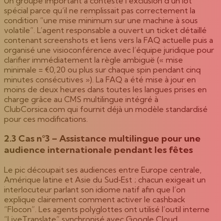
Un groupe important a contesté l’exclusion d’un lot
spécial parce qu’il ne remplissait pas correctement la
condition “une mise minimum sur une machine à sous
volatile”. L’agent responsable a ouvert un ticket détaillé
contenant screenshots et liens vers la FAQ actuelle puis a
organisé une visioconférence avec l’équipe juridique pour
clarifier immédiatement la règle ambiguë (« mise
minimale = €0,20 ou plus sur chaque spin pendant cinq
minutes consécutives »). La FAQ a été mise à jour en
moins de deux heures dans toutes les langues prises en
charge grâce au CMS multilingue intégré à
ClubCorsica.com qui fournit déjà un modèle standardisé
pour ces modifications.
​2.3 Cas n°3 – Assistance multilingue pour une
audience internationale pendant les fêtes
Le pic découpait ses audiences entre Europe centrale,
Amérique latine et Asie du Sud‑Est ; chacun exigeait un
interlocuteur parlant son idiome natif afin que l’on
explique clairement comment activer le cashback
“Flocon”. Les agents polyglottes ont utilisé l’outil interne
“LiveTranslate” synchronisé avec Google Cloud