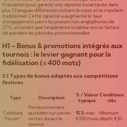
Translation pour garantir une réponse instantanée dans
plus 12 langues différentes incluant le russe et le mandarin
traditionnel. Cette capacité a augmenté le taux
d’engagement parmi les joueurs non‑anglophones de
27 %, prouvant que l’expérience localisée est un facteur
clé pendant les périodes promotionnelles.
H1 – Bonus & promotions intégrés aux
tournois : le levier gagnant pour la
fidélisation (≈ 400 mots)
​3.1 Types de bonus adaptés aux compétitions
festives
% / Valeur
Conditions
Type
Description
typique
clés
Remboursement
Cashback
quotidien sur pertes
15 %
max
Minimum
“Flocon”
nettes durant le
€200/mois
dépôt €20
tournoi