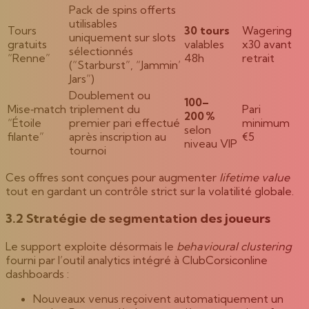
Pack de spins offerts
utilisables
Tours
30 tours
Wagering
uniquement sur slots
gratuits
valables
x30 avant
sélectionnés
“Renne”
48h
retrait
(“Starburst”, “Jammin’
Jars”)
Doublement ou
100–
Mise‑match
triplement du
Pari
200 %
“Étoile
premier pari effectué
minimum
selon
filante”
après inscription au
€5
niveau VIP
tournoi
Ces offres sont conçues pour augmenter
lifetime value
tout en gardant un contrôle strict sur la volatilité globale.
​3.​2 Stratégie de segmentation des joueurs
Le support exploite désormais le
behavioural clustering
fourni par l’outil analytics intégré à ClubCorsiconline
dashboards :
Nouveaux venus reçoivent automatiquement un