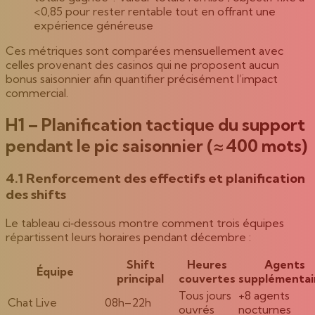
<0,85 pour rester rentable tout en offrant une
expérience généreuse
Ces métriques sont comparées mensuellement avec
celles provenant des casinos qui ne proposent aucun
bonus saisonnier afin quantifier précisément l’impact
commercial.
H1 – Planification tactique du support
pendant le pic saisonnier (≈ 400 mots)
​4.​1 Renforcement des effectifs et planification
des shifts
Le tableau ci‑dessous montre comment trois équipes
répartissent leurs horaires pendant décembre :
Shift
Heures
Agents
Équipe
principal
couvertes
supplémentai
Tous jours
+8 agents
Chat Live
08h–22h
ouvrés
nocturnes