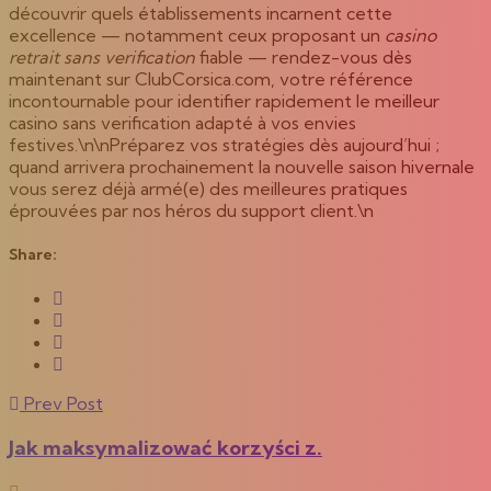
découvrir quels établissements incarnent cette
excellence — notamment ceux proposant un
casino
retrait sans verification
fiable — rendez-vous dès
maintenant sur ClubCorsica.com, votre référence
incontournable pour identifier rapidement le meilleur
casino sans verification adapté à vos envies
festives.\n\nPréparez vos stratégies dès aujourd’hui ;
quand arrivera prochainement la nouvelle saison hivernale
vous serez déjà armé(e) des meilleures pratiques
éprouvées par nos héros du support client.\n
Share:
Prev Post
Jak maksymalizować korzyści z.