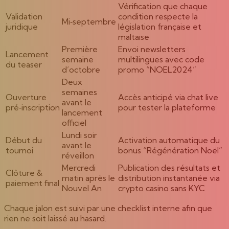
Vérification que chaque
Validation
condition respecte la
Mi‑septembre
juridique
législation française et
maltaise
Première
Envoi newsletters
Lancement
semaine
multilingues avec code
du teaser
d’octobre
promo “NOEL2024”
Deux
semaines
Ouverture
Accès anticipé via chat live
avant le
pré‑inscription
pour tester la plateforme
lancement
officiel
Lundi soir
Début du
Activation automatique du
avant le
tournoi
bonus “Régénération Noël”
réveillon
Mercredi
Publication des résultats et
Clôture &
matin après le
distribution instantanée via
paiement final
Nouvel An
crypto casino sans KYC
Chaque jalon est suivi par une checklist interne afin que
rien ne soit laissé au hasard.