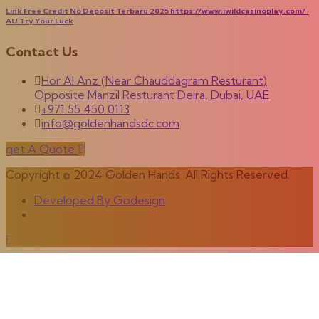
Link Free Credit No Deposit Terbaru 2025 https://www.iwildcasinoplay.com/ ·
AU Try Your Luck
Contact Us
Hor Al Anz (Near Chauddagram Resturant)
Opposite Manzil Resturant Deira, Dubai, UAE
+971 55 450 0113
info@goldenhandsdc.com
get A Quote
Copyright © 2024 Golden Hands. All Rights Reserved.
Developed By Godesign