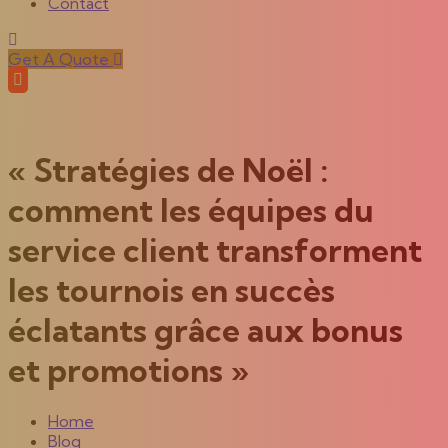
Contact
Get A Quote
« Stratégies de Noël :
comment les équipes du
service client transforment
les tournois en succès
éclatants grâce aux bonus
et promotions »
Home
Blog