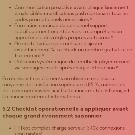
Communication proactive avant chaque lancement :
emails ciblés + notifications push contenant tous les
codes promotionnels nécessaires.*
Formation continue du personnel support
spécifiquement orientée vers la compréhension
approfondie des règles propres au tournoi.*
Flexibilité tarifaire permettant d’ajuster
instantanément % cashback ou nombre gratuit selon
flux entrant.*
Utilisation systématique du feedback player recueilli
via sondages courts après chaque interaction.*
En réunissant ces éléments on observe une hausse
moyenne de satisfaction supérieure à 85 %, même lors
des pics imprévus liés aux fluctuations météo influençant
la connexion internet internationale.
​5.​2 Checklist opérationnelle à appliquer avant
chaque grand événement saisonnier
[ ] Test complet charge serveur (>10k connexions
simultanées)