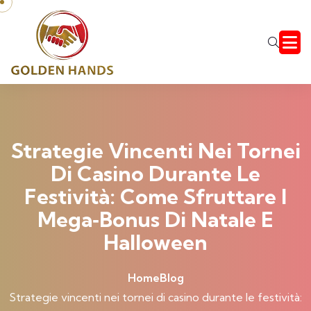
Skip to content
Strategie Vincenti Nei Tornei
Di Casino Durante Le
Festività: Come Sfruttare I
Mega‑bonus Di Natale E
Halloween
Home
Blog
Strategie vincenti nei tornei di casino durante le festività: