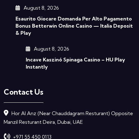
August 8, 2026
Esaurito Giocare Domanda Per Alto Pagamento
Bonus Betterwin Online Casino — Italia Deposit
& Play
August 8, 2026
Incave Kaszinó Spinaga Casino – HU Play
Instantly
Contact Us
Hor Al Anz (Near Chauddagram Resturant) Opposite
Manzil Resturant Deira, Dubai, UAE
+971 55 450 0113