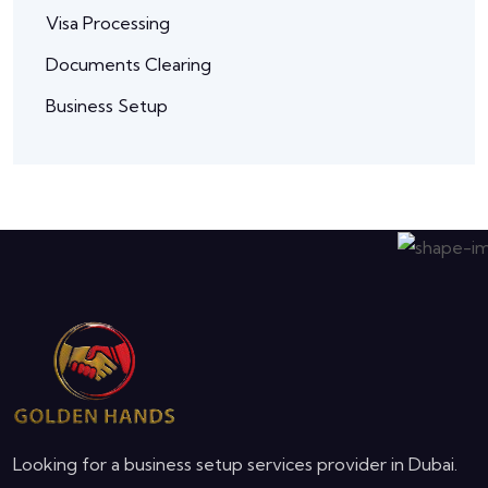
Visa Processing
Documents Clearing
Business Setup
Looking for a business setup services provider in Dubai.