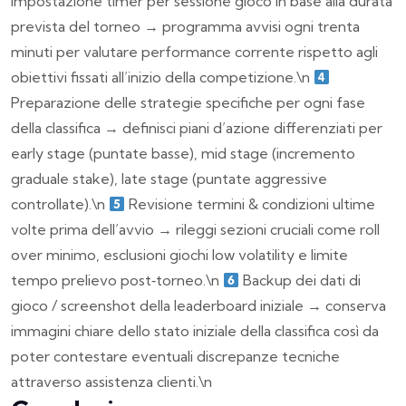
Impostazione timer per sessione gioco in base alla durata
prevista del torneo → programma avvisi ogni trenta
minuti per valutare performance corrente rispetto agli
obiettivi fissati all’inizio della competizione.\n
Preparazione delle strategie specifiche per ogni fase
della classifica → definisci piani d’azione differenziati per
early stage (puntate basse), mid stage (incremento
graduale stake), late stage (puntate aggressive
controllate).\n
Revisione termini & condizioni ultime
volte prima dell’avvio → rileggi sezioni cruciali come roll
over minimo, esclusioni giochi low volatility e limite
tempo prelievo post‑torneo.\n
Backup dei dati di
gioco / screenshot della leaderboard iniziale → conserva
immagini chiare dello stato iniziale della classifica così da
poter contestare eventuali discrepanze tecniche
attraverso assistenza clienti.\n