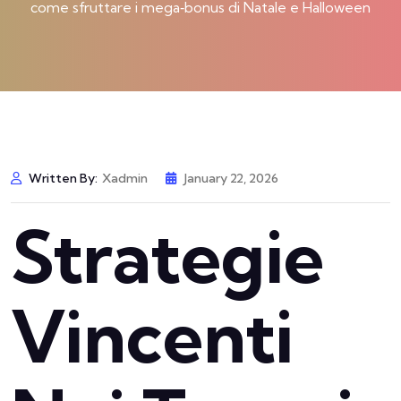
come sfruttare i mega‑bonus di Natale e Halloween
Written By:
Xadmin
January 22, 2026
Strategie
Vincenti