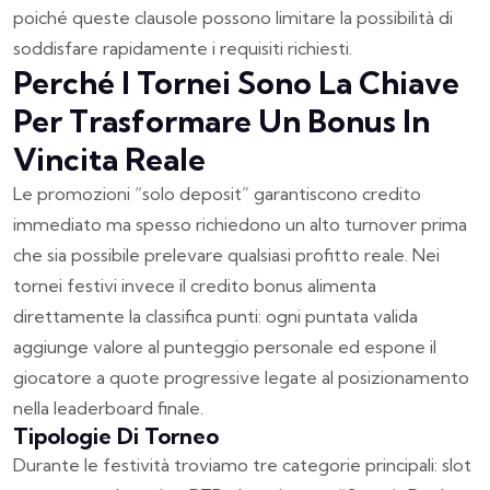
poiché queste clausole possono limitare la possibilità di
soddisfare rapidamente i requisiti richiesti.
Perché I Tornei Sono La Chiave
Per Trasformare Un Bonus In
Vincita Reale
Le promozioni “solo deposit” garantiscono credito
immediato ma spesso richiedono un alto turnover prima
che sia possibile prelevare qualsiasi profitto reale. Nei
tornei festivi invece il credito bonus alimenta
direttamente la classifica punti: ogni puntata valida
aggiunge valore al punteggio personale ed espone il
giocatore a quote progressive legate al posizionamento
nella leaderboard finale.
Tipologie Di Torneo
Durante le festività troviamo tre categorie principali: slot