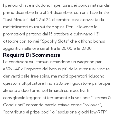
I periodi chiave includono l’apertura dei bonus natalizi dal
primo dicembre fino al 24 dicembre, con una fase finale
“Last Minute” dal 22 al 24 dicembre caratterizzata da
moltiplicatori extra sui free spins. Per Halloween le
promozioni partono dal 15 ottobre e culminano il 31
ottobre con tornei “Spooky Slots” che offrono bonus
aggiuntivi nelle ore serali tra le 20:00 e le 23:00.
Requisiti Di Scommessa
Le condizioni più comuni richiedono un wagering pari
a 30x–40x l’importo del bonus più delle eventuali vincite
derivanti dalle free spins, ma molti operatori riducono
questo moltiplicatore fino a 20x se il giocatore partecipa
almeno a due tornei settimanali consecutivi. È
consigliabile leggere attentamente la sezione “Termini &
Condizioni” cercando parole chiave come “rollover”,
“contributo al prize pool” o “esclusione giochi low‑RTP”,