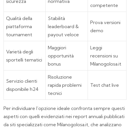
sicurezza
normativa
competente
Qualità della
Stabilità
Prova versioni
piattaforma
leaderboard &
demo
tournament
payout veloce
Maggiori
Leggi
Varietà degli
opportunità
recensioni su
sportelli tematici
bonus
Milanogolosa.it
Risoluzione
Servizio clienti
rapida problemi
Test chat live
disponibile h24
tecnici
Per individuare l’opzione ideale confronta sempre questi
aspetti con quelli evidenziati nei report annuali pubblicati
da siti specializzati come Milanogolosa.it, che analizzano