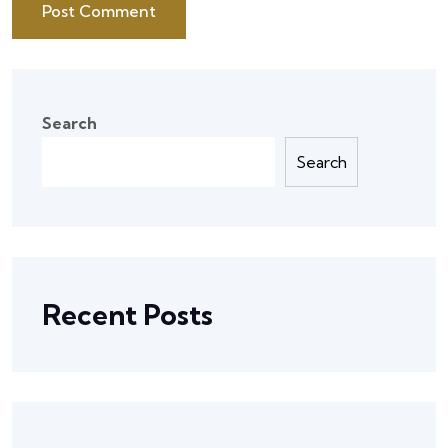
Search
Search
Recent Posts