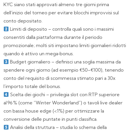
KYC siano stati approvati almeno tre giorni prima
dell’inizio del torneo per evitare blocchi improvvisi sul
conto depositato.
Limiti di deposito – controlla quali sono i massimi
consentiti dalla piattaforma durante il periodo
promozionale; molti siti impostano limiti giornalieri ridotti
quando è attivo un mega‑bonus.
Budget giornaliero – definisci una soglia massima da
spendere ogni giorno (ad esempio €50–€100), tenendo
conto del requisito di scommessa stimato pari a 30x
l’importo totale del bonus.
Scelta dei giochi – privilegia slot con RTP superiore
al 96 % (come “Winter Wonderland”) o tavoli live dealer
con bassa house edge (<1%) per ottimizzare la
conversione delle puntate in punti classifica.
Analisi della struttura – studia lo schema della