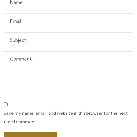
Save my name, email, and website in this browser for the next
time I comment.