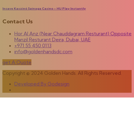
Incave Kaszinó Spinaga Casino – HU Play Instantly
Contact Us
Hor Al Anz (Near Chauddagram Resturant) Opposite
Manzil Resturant Deira, Dubai, UAE
+971 55 450 0113
info@goldenhandsdc.com
get A Quote
Copyright © 2024 Golden Hands. All Rights Reserved.
Developed By Godesign