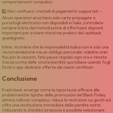
comportamenti compulsivi.
5️⃣ Non verificare i metodi di pagamento supportati –
Alcuni operatori accettano solo carte prepagate o
portafogli elettronici non disponibili in Italia; controllate
sempre la lista dei metodi prima di effettuare depositi
importanti per evitare ritardi nei prelievi del cashback
guadagnato.
Infine, ricordate che la responsabilità ludica non è solo una
raccomandazione ma un obbligo personale: stabilite orari
fissi per le sessioni, fate pause regolari ogni ora e tenete
traccia scritta delle vincite/perdite quotidiane usando fogli
Excel o app dedicate offerte dai casinò certificati.
Conclusione
Il cash‑back emerge come la risposta più efficace alle
problematiche tipiche delle promozioni del Black Friday:
elimina rollover complessi, riduce le restrizioni sui giochi ed
offre una restituzione immediata delle perdite nette.
Utilizzando la checklist proposta è possibile selezionare