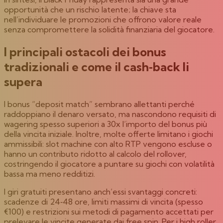
opportunità che un rischio latente; la chiave sta
nell’individuare le promozioni che offrono valore reale
senza compromettere la solidità finanziaria del giocatore.
I principali ostacoli dei bonus
tradizionali e come il cash‑back li
supera
I bonus “deposit match” sembrano allettanti perché
raddoppiano il denaro versato, ma nascondono requisiti di
wagering spesso superiori a 30x l’importo del bonus più
della vincita iniziale. Inoltre, molte offerte limitano i giochi
ammissibili: slot machine con alto RTP vengono escluse o
hanno un contributo ridotto al calcolo del rollover,
costringendo il giocatore a puntare su giochi con volatilità
bassa ma meno redditizi.
I giri gratuiti presentano anch’essi svantaggi concreti:
scadenze di 24‑48 ore, limiti massimi di vincita (spesso
€100) e restrizioni sui metodi di pagamento accettati per
prelevare le vincite generate dai free spin. Per i high roller,