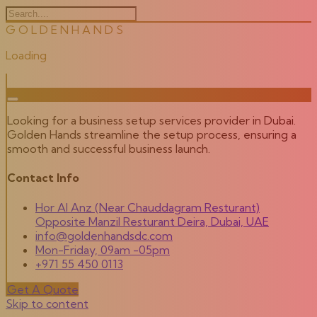
G
O
L
D
E
N
H
A
N
D
S
Loading
Looking for a business setup services provider in Dubai.
Golden Hands streamline the setup process, ensuring a
smooth and successful business launch.
Contact Info
Hor Al Anz (Near Chauddagram Resturant)
Opposite Manzil Resturant Deira, Dubai, UAE
info@goldenhandsdc.com
Mon-Friday, 09am -05pm
+971 55 450 0113
Get A Quote
Skip to content