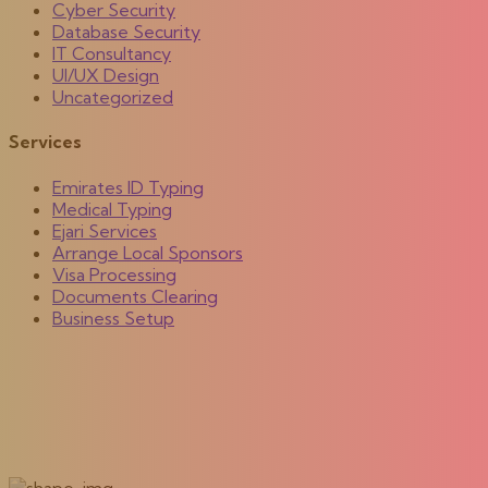
Cyber Security
Database Security
IT Consultancy
UI/UX Design
Uncategorized
Services
Emirates ID Typing
Medical Typing
Ejari Services
Arrange Local Sponsors
Visa Processing
Documents Clearing
Business Setup