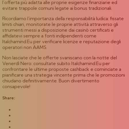
l’offerta più adatta alle proprie esigenze finanziarie ed
evitare trappole comuni legate ai bonus tradizionali.
Ricordiamo l’importanza della responsabilità ludica: fissate
limiti chiari, monitorate le proprie attività attraverso gli
strumenti messi a disposizione dai casinò certificati e
affidatevi sempre a fonti indipendenti come
Italchamind.Eu per verificare licenze e reputazione degli
operatori non AAMS.
Non lasciate che le offerte svaniscano con la notte del
Venerdì Nero: consultate subito Italchamind.Eu per
confrontare le ultime proposte cashback e cominciate a
pianificare una strategia vincente prima che le promozioni
chiudano definitivamente. Buon divertimento
consapevole!
Share: