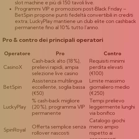
slot machine e più di 150 tavoli live.
Programmi VIP e promozioni post‑Black Friday –
BetSpin propone punti fedeltà convertibili in crediti
extra; LuckyPlay mantiene un club elite con cashback
permanente fino al 10 % tutto l’anno.
Pro & contro dei principali operatori
Operatore
Pro
Contro
Cash‑back alto (18 %),
Requisiti minimi
CasinoX
prelievi rapidi, ampia
perdita elevati
selezione live casino
(€100)
Assistenza multilingua
Limite massimo
BetSpin
eccellente, soglia bassa
giornaliero medio
(€50)
(€250)
% cash‑back migliore
Tempi prelievo
LuckyPlay
(20 %), programma VIP
leggermente lunghi
permanente
via bonifico
Catalogo giochi
Offerta semplice senza
meno ampio
SpinRoyal
rollover nascosti
rispetto ai
concorrenti